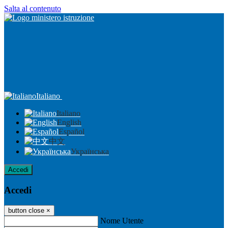
Salta al contenuto
Italiano
Italiano
English
Español
中文
Українська
Accedi
Accedi
button close
×
Nome Utente