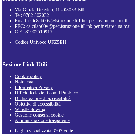
Via Grazia Deledda, 11 - 08033 Isili
Tel:
0782 802032
Email:
caic8ab00v@istruzione.it
Link per inviare una mail
PEC:
caic8ab00v@pec.istruzione.it
Link per inviare una mail
C.F.: 81002510915
Codice Univoco UFZ5EH
Sezione Link Utili
Cookie policy
Note legali
Informativa Privacy
Ufficio Relazioni con il Pubblico
Dichiarazione di accessibilità
Obiettivi di accessibilità
Whistleblowing
Gestione consensi cookie
Amministrazione trasparente
Pagina visualizzata
3307
volte