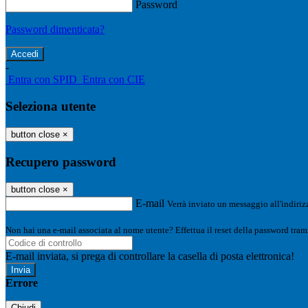
Password
Password dimenticata?
-
Entra con SPID
Entra con CIE
Seleziona utente
button close
×
Recupero password
button close
×
E-mail
Verrà inviato un messaggio all'indirizz
Non hai una e-mail associata al nome utente? Effettua il reset della password tram
E-mail inviata, si prega di controllare la casella di posta elettronica!
Errore
Chiudi