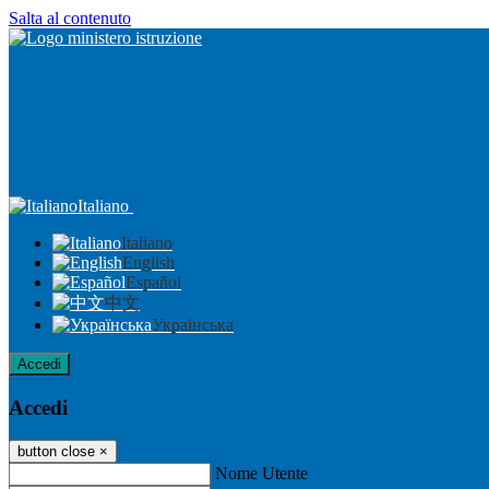
Salta al contenuto
Italiano
Italiano
English
Español
中文
Українська
Accedi
Accedi
button close
×
Nome Utente