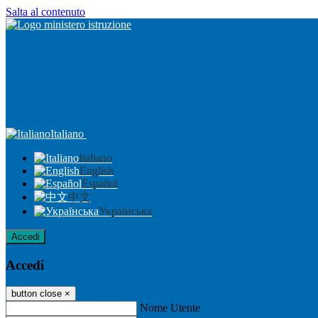
Salta al contenuto
Italiano
Italiano
English
Español
中文
Українська
Accedi
Accedi
button close
×
Nome Utente