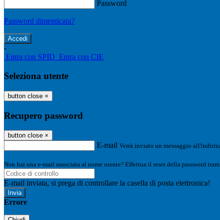
Password
Password dimenticata?
-
Entra con SPID
Entra con CIE
Seleziona utente
button close
×
Recupero password
button close
×
E-mail
Verrà inviato un messaggio all'indirizz
Non hai una e-mail associata al nome utente? Effettua il reset della password tram
E-mail inviata, si prega di controllare la casella di posta elettronica!
Errore
Chiudi