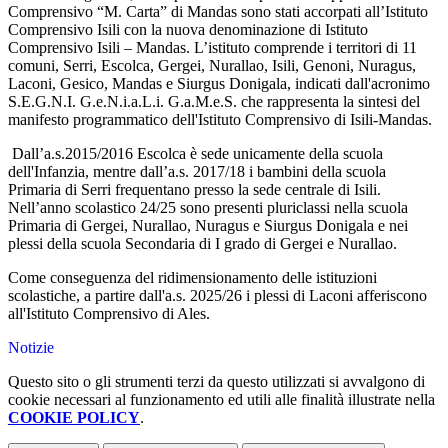
Comprensivo “M. Carta” di Mandas sono stati accorpati all’Istituto
Comprensivo Isili con la nuova denominazione di Istituto
Comprensivo Isili – Mandas. L’istituto comprende i territori di 11
comuni, Serri, Escolca, Gergei, Nurallao, Isili, Genoni, Nuragus,
Laconi, Gesico, Mandas e Siurgus Donigala, indicati dall'acronimo
S.E.G.N.I. G.e.N.i.a.L.i. G.a.M.e.S. che rappresenta la sintesi del
manifesto programmatico dell'Istituto Comprensivo di Isili-Mandas.
Dall’a.s.2015/2016 Escolca è sede unicamente della scuola
dell'Infanzia, mentre dall’a.s. 2017/18 i bambini della scuola
Primaria di Serri frequentano presso la sede centrale di Isili.
Nell’anno scolastico 24/25 sono presenti pluriclassi nella scuola
Primaria di Gergei, Nurallao, Nuragus e Siurgus Donigala e nei
plessi della scuola Secondaria di I grado di Gergei e Nurallao.
Come conseguenza del ridimensionamento delle istituzioni
scolastiche, a partire dall'a.s. 2025/26 i plessi di Laconi afferiscono
all'Istituto Comprensivo di Ales.
Notizie
Questo sito o gli strumenti terzi da questo utilizzati si avvalgono di
cookie necessari al funzionamento ed utili alle finalità illustrate nella
COOKIE POLICY
.