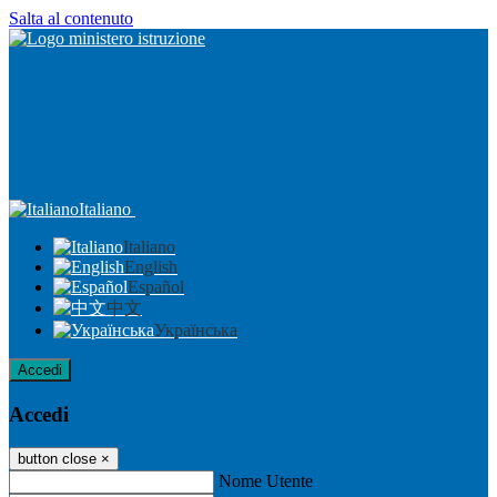
Salta al contenuto
Italiano
Italiano
English
Español
中文
Українська
Accedi
Accedi
button close
×
Nome Utente