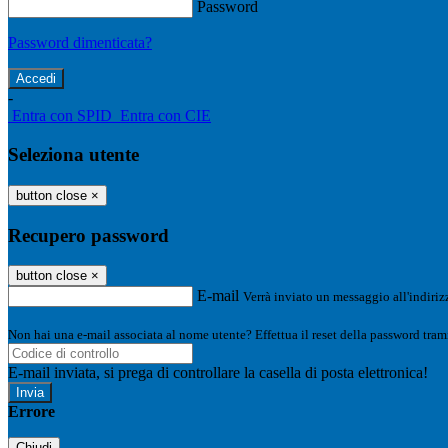
Password
Password dimenticata?
-
Entra con SPID
Entra con CIE
Seleziona utente
button close
×
Recupero password
button close
×
E-mail
Verrà inviato un messaggio all'indirizz
Non hai una e-mail associata al nome utente? Effettua il reset della password tram
E-mail inviata, si prega di controllare la casella di posta elettronica!
Errore
Chiudi