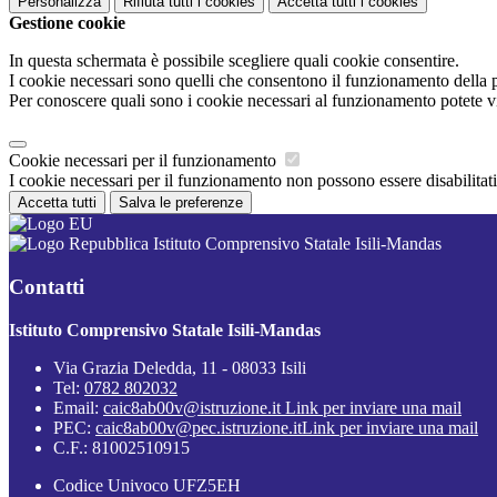
Personalizza
Rifiuta tutti
i cookies
Accetta tutti
i cookies
Gestione cookie
In questa schermata è possibile scegliere quali cookie consentire.
I cookie necessari sono quelli che consentono il funzionamento della pi
Per conoscere quali sono i cookie necessari al funzionamento potete v
Cookie necessari per il funzionamento
I cookie necessari per il funzionamento non possono essere disabilitati.
Accetta tutti
Salva le preferenze
Istituto Comprensivo Statale Isili-Mandas
Contatti
Istituto Comprensivo Statale Isili-Mandas
Via Grazia Deledda, 11 - 08033 Isili
Tel:
0782 802032
Email:
caic8ab00v@istruzione.it
Link per inviare una mail
PEC:
caic8ab00v@pec.istruzione.it
Link per inviare una mail
C.F.: 81002510915
Codice Univoco UFZ5EH