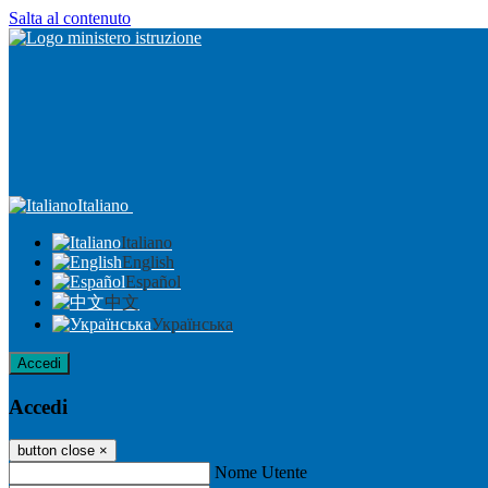
Salta al contenuto
Italiano
Italiano
English
Español
中文
Українська
Accedi
Accedi
button close
×
Nome Utente