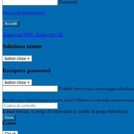
Password
Password dimenticata?
-
Entra con SPID
Entra con CIE
Seleziona utente
button close
×
Recupero password
button close
×
E-mail
Verrà inviato un messaggio all'indirizz
Non hai una e-mail associata al nome utente? Effettua il reset della password tram
E-mail inviata, si prega di controllare la casella di posta elettronica!
Errore
Chiudi