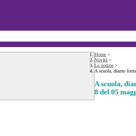
Home
>
Novità
>
Le notizie
>
A scuola, diamo forma
A scuola, dia
8 del 05 mag