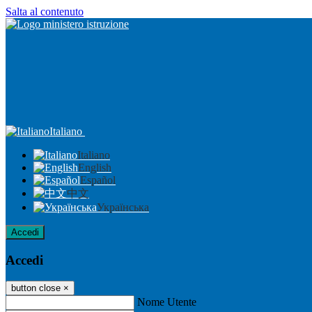
Salta al contenuto
Italiano
Italiano
English
Español
中文
Українська
Accedi
Accedi
button close
×
Nome Utente