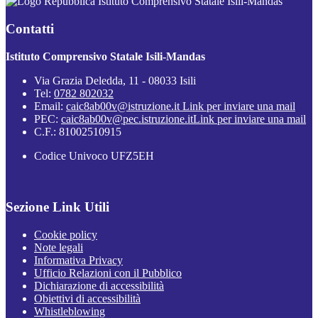
Istituto Comprensivo Statale Isili-Mandas
Contatti
Istituto Comprensivo Statale Isili-Mandas
Via Grazia Deledda, 11 - 08033 Isili
Tel:
0782 802032
Email:
caic8ab00v@istruzione.it
Link per inviare una mail
PEC:
caic8ab00v@pec.istruzione.it
Link per inviare una mail
C.F.: 81002510915
Codice Univoco UFZ5EH
Sezione Link Utili
Cookie policy
Note legali
Informativa Privacy
Ufficio Relazioni con il Pubblico
Dichiarazione di accessibilità
Obiettivi di accessibilità
Whistleblowing