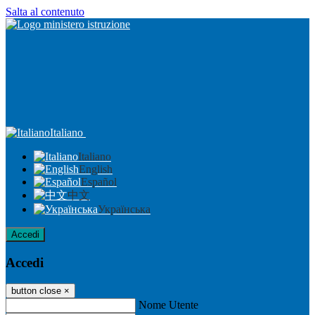
Salta al contenuto
Italiano
Italiano
English
Español
中文
Українська
Accedi
Accedi
button close
×
Nome Utente