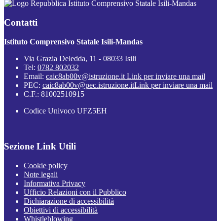
Istituto Comprensivo Statale Isili-Mandas
Contatti
Istituto Comprensivo Statale Isili-Mandas
Via Grazia Deledda, 11 - 08033 Isili
Tel:
0782 802032
Email:
caic8ab00v@istruzione.it
Link per inviare una mail
PEC:
caic8ab00v@pec.istruzione.it
Link per inviare una mail
C.F.: 81002510915
Codice Univoco UFZ5EH
Sezione Link Utili
Cookie policy
Note legali
Informativa Privacy
Ufficio Relazioni con il Pubblico
Dichiarazione di accessibilità
Obiettivi di accessibilità
Whistleblowing