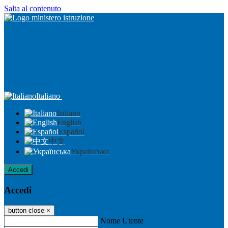
Salta al contenuto
Italiano
Italiano
English
Español
中文
Українська
Accedi
Accedi
button close
×
Nome Utente