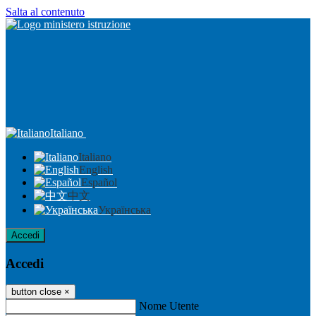
Salta al contenuto
Italiano
Italiano
English
Español
中文
Українська
Accedi
Accedi
button close
×
Nome Utente