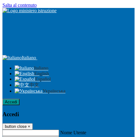
Salta al contenuto
Italiano
Italiano
English
Español
中文
Українська
Accedi
Accedi
button close
×
Nome Utente