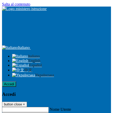
Salta al contenuto
Italiano
Italiano
English
Español
中文
Українська
Accedi
Accedi
button close
×
Nome Utente