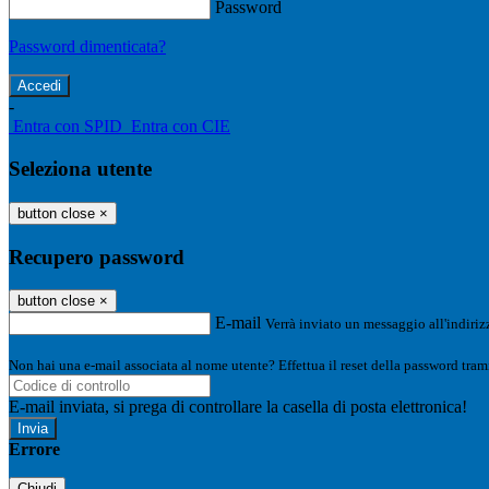
Password
Password dimenticata?
-
Entra con SPID
Entra con CIE
Seleziona utente
button close
×
Recupero password
button close
×
E-mail
Verrà inviato un messaggio all'indirizz
Non hai una e-mail associata al nome utente? Effettua il reset della password tram
E-mail inviata, si prega di controllare la casella di posta elettronica!
Errore
Chiudi