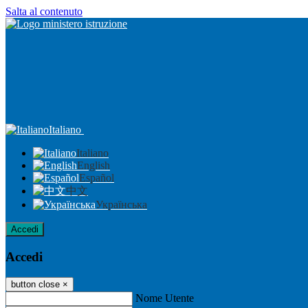
Salta al contenuto
Italiano
Italiano
English
Español
中文
Українська
Accedi
Accedi
button close
×
Nome Utente