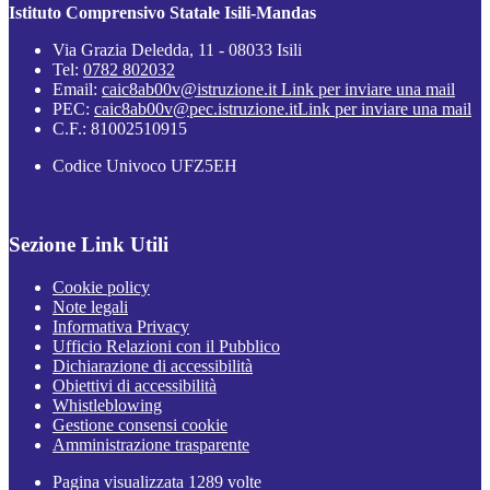
Istituto Comprensivo Statale Isili-Mandas
Via Grazia Deledda, 11 - 08033 Isili
Tel:
0782 802032
Email:
caic8ab00v@istruzione.it
Link per inviare una mail
PEC:
caic8ab00v@pec.istruzione.it
Link per inviare una mail
C.F.: 81002510915
Codice Univoco UFZ5EH
Sezione Link Utili
Cookie policy
Note legali
Informativa Privacy
Ufficio Relazioni con il Pubblico
Dichiarazione di accessibilità
Obiettivi di accessibilità
Whistleblowing
Gestione consensi cookie
Amministrazione trasparente
Pagina visualizzata
1289
volte