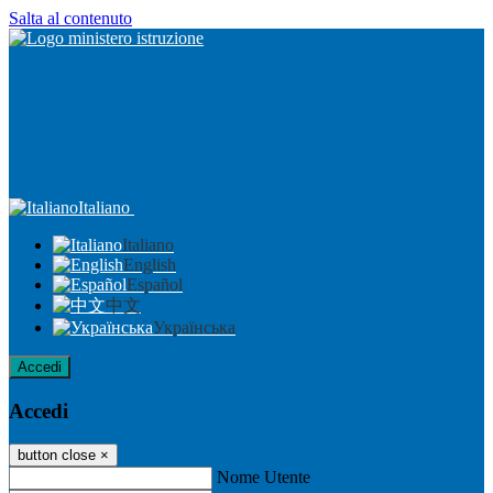
Salta al contenuto
Italiano
Italiano
English
Español
中文
Українська
Accedi
Accedi
button close
×
Nome Utente