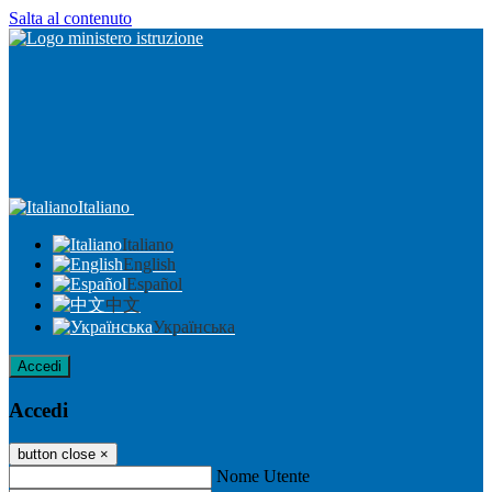
Salta al contenuto
Italiano
Italiano
English
Español
中文
Українська
Accedi
Accedi
button close
×
Nome Utente