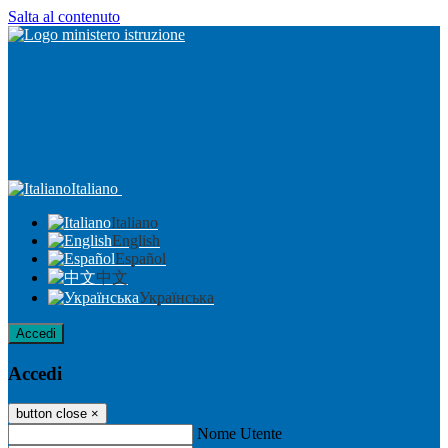
Salta al contenuto
Italiano
Italiano
English
Español
中文
Українська
Accedi
Accedi
button close
×
Nome Utente