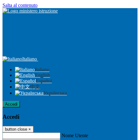
Salta al contenuto
Italiano
Italiano
English
Español
中文
Українська
Accedi
Accedi
button close
×
Nome Utente