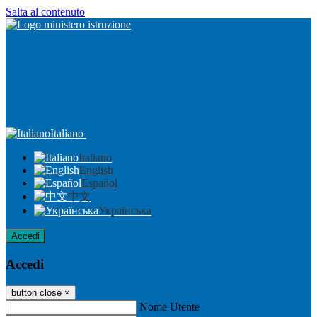
Salta al contenuto
Italiano
Italiano
English
Español
中文
Українська
Accedi
Accedi
button close
×
Nome Utente