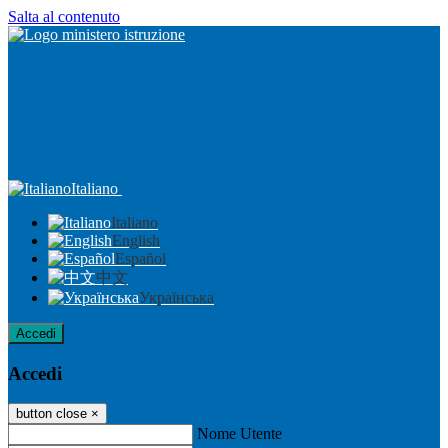
Salta al contenuto
Italiano
Italiano
English
Español
中文
Українська
Accedi
Accedi
button close
×
Nome Utente