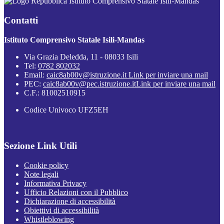
Istituto Comprensivo Statale Isili-Mandas
Contatti
Istituto Comprensivo Statale Isili-Mandas
Via Grazia Deledda, 11 - 08033 Isili
Tel:
0782 802032
Email:
caic8ab00v@istruzione.it
Link per inviare una mail
PEC:
caic8ab00v@pec.istruzione.it
Link per inviare una mail
C.F.: 81002510915
Codice Univoco UFZ5EH
Sezione Link Utili
Cookie policy
Note legali
Informativa Privacy
Ufficio Relazioni con il Pubblico
Dichiarazione di accessibilità
Obiettivi di accessibilità
Whistleblowing