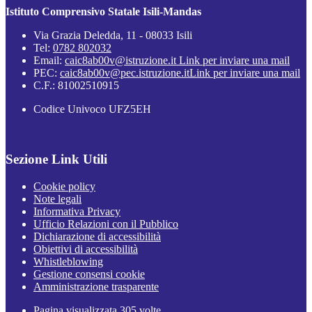
Istituto Comprensivo Statale Isili-Mandas
Via Grazia Deledda, 11 - 08033 Isili
Tel:
0782 802032
Email:
caic8ab00v@istruzione.it
Link per inviare una mail
PEC:
caic8ab00v@pec.istruzione.it
Link per inviare una mail
C.F.: 81002510915
Codice Univoco UFZ5EH
Sezione Link Utili
Cookie policy
Note legali
Informativa Privacy
Ufficio Relazioni con il Pubblico
Dichiarazione di accessibilità
Obiettivi di accessibilità
Whistleblowing
Gestione consensi cookie
Amministrazione trasparente
Pagina visualizzata
305
volte