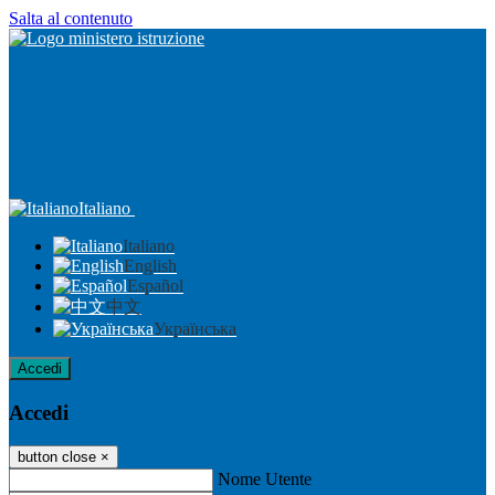
Salta al contenuto
Italiano
Italiano
English
Español
中文
Українська
Accedi
Accedi
button close
×
Nome Utente