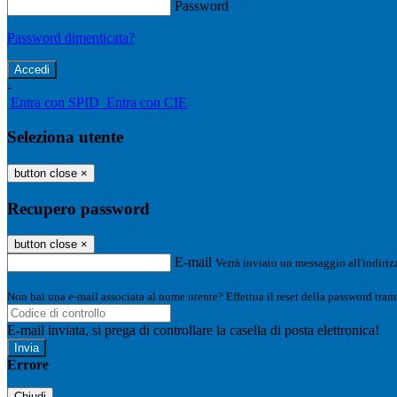
Password
Password dimenticata?
-
Entra con SPID
Entra con CIE
Seleziona utente
button close
×
Recupero password
button close
×
E-mail
Verrà inviato un messaggio all'indirizz
Non hai una e-mail associata al nome utente? Effettua il reset della password tram
E-mail inviata, si prega di controllare la casella di posta elettronica!
Errore
Chiudi