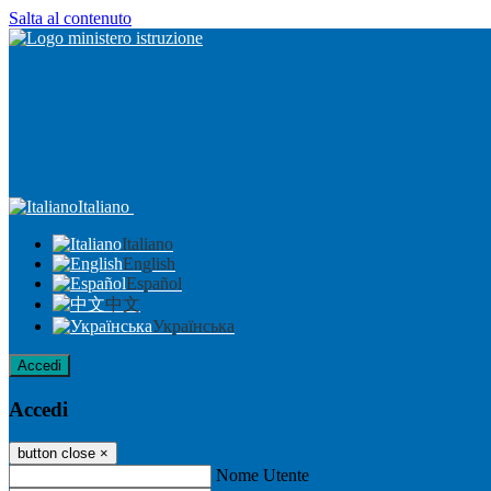
Salta al contenuto
Italiano
Italiano
English
Español
中文
Українська
Accedi
Accedi
button close
×
Nome Utente