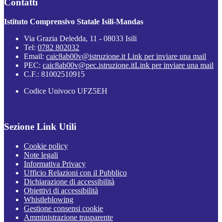
Contatti
Istituto Comprensivo Statale Isili-Mandas
Via Grazia Deledda, 11 - 08033 Isili
Tel:
0782 802032
Email:
caic8ab00v@istruzione.it
Link per inviare una mail
PEC:
caic8ab00v@pec.istruzione.it
Link per inviare una mail
C.F.: 81002510915
Codice Univoco UFZ5EH
Sezione Link Utili
Cookie policy
Note legali
Informativa Privacy
Ufficio Relazioni con il Pubblico
Dichiarazione di accessibilità
Obiettivi di accessibilità
Whistleblowing
Gestione consensi cookie
Amministrazione trasparente