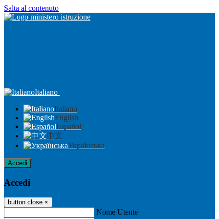
Salta al contenuto
Italiano
Italiano
English
Español
中文
Українська
Accedi
Accedi
button close
×
Nome Utente