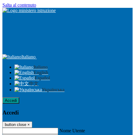
Salta al contenuto
Italiano
Italiano
English
Español
中文
Українська
Accedi
Accedi
button close
×
Nome Utente