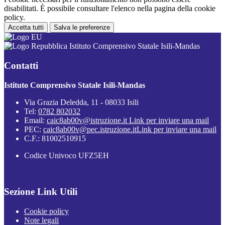
disabilitati. È possibile consultare l'elenco nella pagina della cookie
policy.
Accetta tutti
Salva le preferenze
Istituto Comprensivo Statale Isili-Mandas
Contatti
Istituto Comprensivo Statale Isili-Mandas
Via Grazia Deledda, 11 - 08033 Isili
Tel:
0782 802032
Email:
caic8ab00v@istruzione.it
Link per inviare una mail
PEC:
caic8ab00v@pec.istruzione.it
Link per inviare una mail
C.F.: 81002510915
Codice Univoco UFZ5EH
Sezione Link Utili
Cookie policy
Note legali