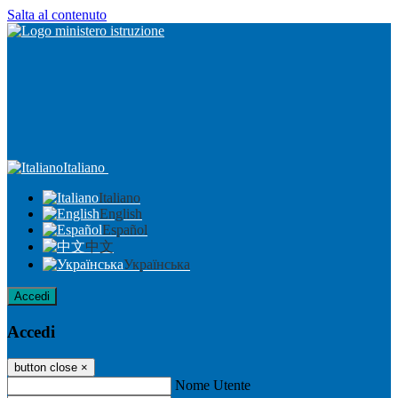
Salta al contenuto
Italiano
Italiano
English
Español
中文
Українська
Accedi
Accedi
button close
×
Nome Utente