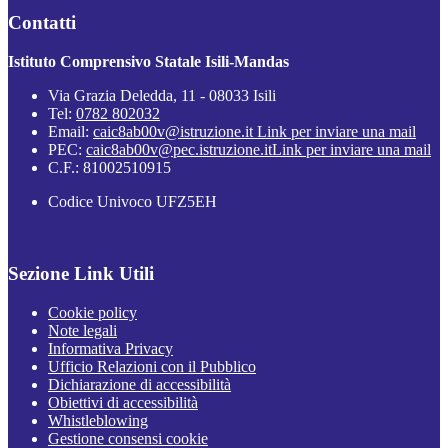
Contatti
Istituto Comprensivo Statale Isili-Mandas
Via Grazia Deledda, 11 - 08033 Isili
Tel:
0782 802032
Email:
caic8ab00v@istruzione.it
Link per inviare una mail
PEC:
caic8ab00v@pec.istruzione.it
Link per inviare una mail
C.F.: 81002510915
Codice Univoco UFZ5EH
Sezione Link Utili
Cookie policy
Note legali
Informativa Privacy
Ufficio Relazioni con il Pubblico
Dichiarazione di accessibilità
Obiettivi di accessibilità
Whistleblowing
Gestione consensi cookie