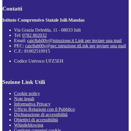
Contatti
Istituto Comprensivo Statale Isili-Mandas
Via Grazia Deledda, 11 - 08033 Isili
Tel:
0782 802032
Email:
caic8ab00v@istruzione.it
Link per inviare una mail
PEC:
caic8ab00v@pec.istruzione.it
Link per inviare una mail
C.F.: 81002510915
Codice Univoco UFZ5EH
Sezione Link Utili
Cookie policy
Note legali
Informativa Privacy
Ufficio Relazioni con il Pubblico
Dichiarazione di accessibilità
Obiettivi di accessibilità
Whistleblowing
Gestione consensi cookie