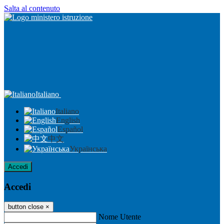
Salta al contenuto
Italiano
Italiano
English
Español
中文
Українська
Accedi
Accedi
button close
×
Nome Utente