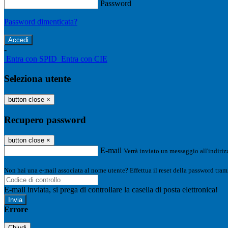
Password
Password dimenticata?
-
Entra con SPID
Entra con CIE
Seleziona utente
button close
×
Recupero password
button close
×
E-mail
Verrà inviato un messaggio all'indirizz
Non hai una e-mail associata al nome utente? Effettua il reset della password tram
E-mail inviata, si prega di controllare la casella di posta elettronica!
Errore
Chiudi