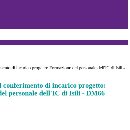
mento di incarico progetto: Formazione del personale dell'IC di Isili -
l conferimento di incarico progetto:
l personale dell'IC di Isili - DM66