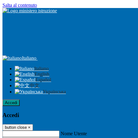
Salta al contenuto
Italiano
Italiano
English
Español
中文
Українська
Accedi
Accedi
button close
×
Nome Utente