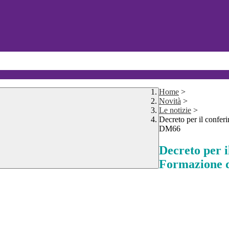
Home
>
Novità
>
Le notizie
>
Decreto per il conferi
DM66
Decreto per i
Formazione de