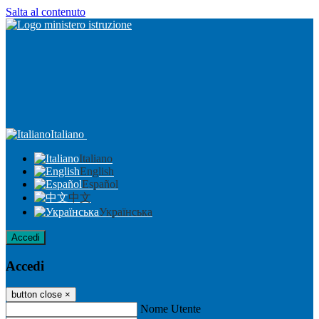
Salta al contenuto
Italiano
Italiano
English
Español
中文
Українська
Accedi
Accedi
button close
×
Nome Utente