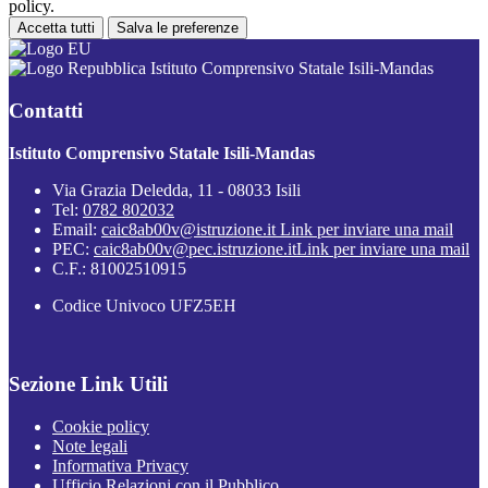
policy.
Accetta tutti
Salva le preferenze
Istituto Comprensivo Statale Isili-Mandas
Contatti
Istituto Comprensivo Statale Isili-Mandas
Via Grazia Deledda, 11 - 08033 Isili
Tel:
0782 802032
Email:
caic8ab00v@istruzione.it
Link per inviare una mail
PEC:
caic8ab00v@pec.istruzione.it
Link per inviare una mail
C.F.: 81002510915
Codice Univoco UFZ5EH
Sezione Link Utili
Cookie policy
Note legali
Informativa Privacy
Ufficio Relazioni con il Pubblico