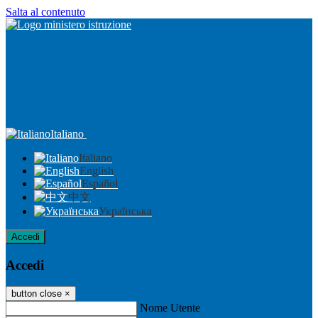
Salta al contenuto
Italiano
Italiano
English
Español
中文
Українська
Accedi
Accedi
button close
×
Nome Utente