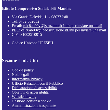
Istituto Comprensivo Statale Isili-Mandas
Via Grazia Deledda, 11 - 08033 Isili
Tel:
0782 802032
Email:
caic8ab00v@istruzione.it
Link per inviare una mail
PEC:
caic8ab00v@pec.istruzione.it
Link per inviare una mail
C.F.: 81002510915
Codice Univoco UFZ5EH
Sezione Link Utili
Cookie policy
Note legali
Informativa Privacy
Ufficio Relazioni con il Pubblico
Dichiarazione di accessibilità
Obiettivi di accessibilità
Whistleblowing
Gestione consensi cookie
Amministrazione trasparente