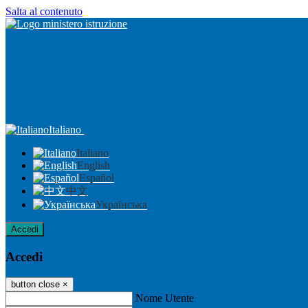
Salta al contenuto
Italiano
Italiano
English
Español
中文
Українська
Accedi
Accedi
button close
×
Nome Utente