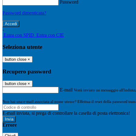
Password
Password dimenticata?
-
Entra con SPID
Entra con CIE
Seleziona utente
button close
×
Recupero password
button close
×
E-mail
Verrà inviato un messaggio all'indirizz
Non hai una e-mail associata al nome utente? Effettua il reset della password tram
E-mail inviata, si prega di controllare la casella di posta elettronica!
Errore
Chiudi