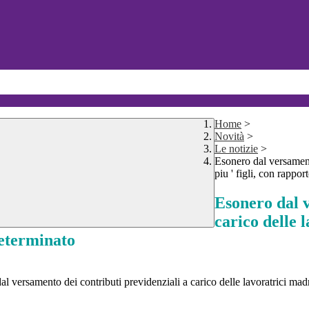
Home
>
Novità
>
Le notizie
>
Esonero dal versamento
piu ' figli, con rappo
Esonero dal v
carico delle l
determinato
al versamento dei contributi previdenziali a carico delle lavoratrici madr