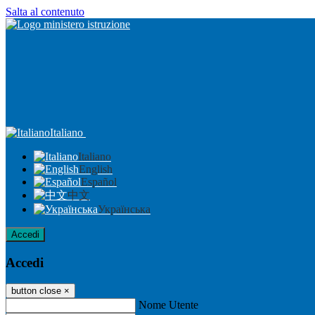
Salta al contenuto
Italiano
Italiano
English
Español
中文
Українська
Accedi
Accedi
button close
×
Nome Utente