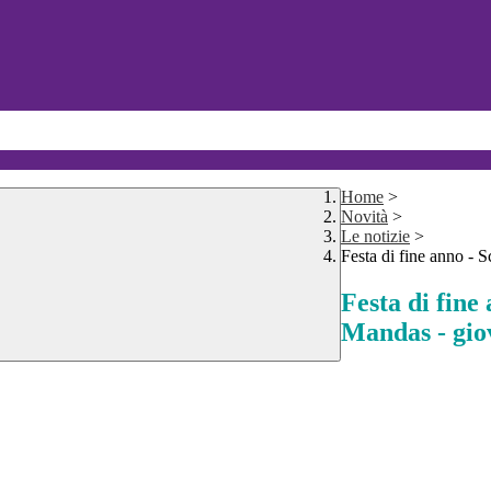
Home
>
Novità
>
Le notizie
>
Festa di fine anno - 
Festa di fine 
Mandas - gio