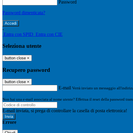
Password
Password dimenticata?
-
Entra con SPID
Entra con CIE
Seleziona utente
button close
×
Recupero password
button close
×
E-mail
Verrà inviato un messaggio all'indirizz
Non hai una e-mail associata al nome utente? Effettua il reset della password tram
E-mail inviata, si prega di controllare la casella di posta elettronica!
Errore
Chiudi