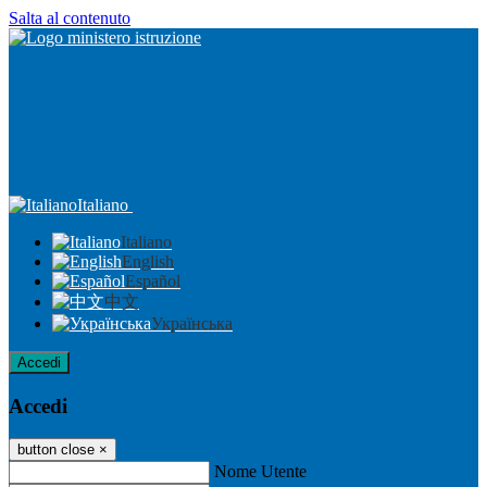
Salta al contenuto
Italiano
Italiano
English
Español
中文
Українська
Accedi
Accedi
button close
×
Nome Utente