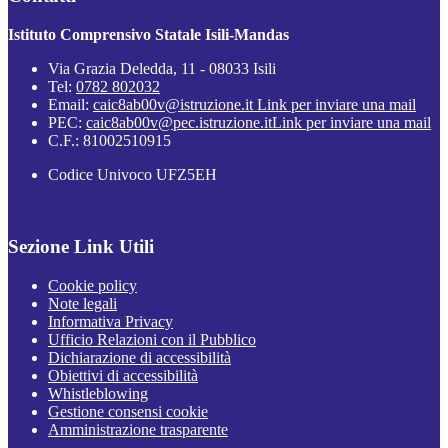
Istituto Comprensivo Statale Isili-Mandas
Via Grazia Deledda, 11 - 08033 Isili
Tel:
0782 802032
Email:
caic8ab00v@istruzione.it
Link per inviare una mail
PEC:
caic8ab00v@pec.istruzione.it
Link per inviare una mail
C.F.: 81002510915
Codice Univoco UFZ5EH
Sezione Link Utili
Cookie policy
Note legali
Informativa Privacy
Ufficio Relazioni con il Pubblico
Dichiarazione di accessibilità
Obiettivi di accessibilità
Whistleblowing
Gestione consensi cookie
Amministrazione trasparente