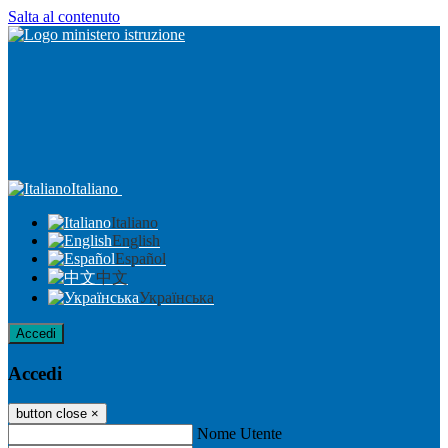
Salta al contenuto
Italiano
Italiano
English
Español
中文
Українська
Accedi
Accedi
button close
×
Nome Utente