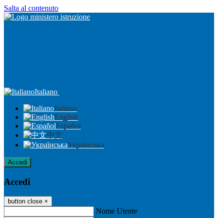
Salta al contenuto
Italiano
Italiano
English
Español
中文
Українська
Accedi
Accedi
button close
×
Nome Utente