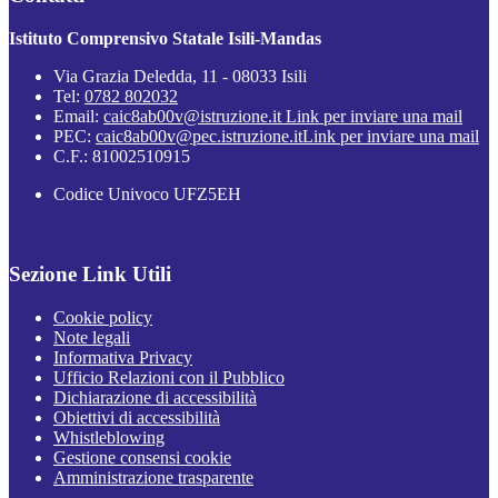
Istituto Comprensivo Statale Isili-Mandas
Via Grazia Deledda, 11 - 08033 Isili
Tel:
0782 802032
Email:
caic8ab00v@istruzione.it
Link per inviare una mail
PEC:
caic8ab00v@pec.istruzione.it
Link per inviare una mail
C.F.: 81002510915
Codice Univoco UFZ5EH
Sezione Link Utili
Cookie policy
Note legali
Informativa Privacy
Ufficio Relazioni con il Pubblico
Dichiarazione di accessibilità
Obiettivi di accessibilità
Whistleblowing
Gestione consensi cookie
Amministrazione trasparente