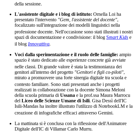
della sessione
.
L'assistente digitale e i blog di istituto:
Ornella Loi ha
presentato l'intervento
"Gem, l'assistente del docente"
,
focalizzato sull'integrazione dei modelli linguistici nella
professione docente
.
Nell'occasione sono stati illustrati i nostri
spazi di documentazione e condivisione: il blog
S
mart Kids
e
il blog
In
novattiva
.
Voci dalla sperimentazione e il ruolo delle famiglie:
ampio
spazio è stato dedicato alle esperienze concrete già avviate
nelle classi
.
Di grande valore è stata la testimonianza dei
genitori all'interno del progetto
"Genitori e figli co-piloti"
,
mirato a promuovere una forte sinergia digitale tra scuola e
contesto familiare
. Sono stati presentati anche
i progetti
realizzati in collaborazione con la docente Simona Meloni
della scuola primaria di
Ussana
e la prof.ssa Maura Marrocu
del
Liceo delle Scienze Umane di Isili
.
Gisa Dessì dell'IC
Isili-Mandas ha inoltre illustrato l'utilizzo di NotebookLM e la
creazione di infografiche efficaci attraverso Gemini
.
La mattinata si è conclusa con la riflessione dell'Animatore
Digitale dell'IC di Villamar Carlo Murru.