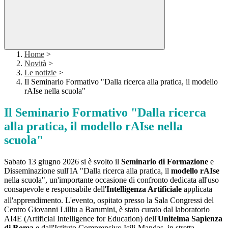
Home
>
Novità
>
Le notizie
>
Il Seminario Formativo "Dalla ricerca alla pratica, il modello
rAIse nella scuola"
Il Seminario Formativo "Dalla ricerca
alla pratica, il modello rAIse nella
scuola"
Sabato 13 giugno 2026 si è svolto il
Seminario di Formazione
e
Disseminazione sull'IA "Dalla ricerca alla pratica, il
modello rAIse
nella scuola", un'importante occasione di confronto dedicata all'uso
consapevole e responsabile dell'
Intelligenza Artificiale
applicata
all'apprendimento
.
L'evento, ospitato presso la Sala Congressi del
Centro Giovanni Lilliu a Barumini, è stato curato dal laboratorio
AI4E (Artificial Intelligence for Education) dell'
Unitelma Sapienza
di Roma
e dall'Istituto Comprensivo Isili-Mandas, in stretta