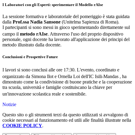
I Laboratori con gli Esperti: sperimentare il Modello rAIse
La sessione formativa e laboratoriale del pomeriggio è stata guidata
dall
a
Prof.ssa Nadia Sansone
(Unitelma Sapienza di Roma).
I
partecipanti si sono messi in gioco sperimentando direttamente sul
campo il
metodo rAIse
.
Attraverso l'uso del proprio dispositivo
personale, ogni docente ha lavorato all'applicazione dei principi del
metodo illustrato dalla docente
.
Conclusioni e Prospettive Future
I lavori si sono conclusi alle ore 17:30
.
L'evento, coordinato e
organizzato da Simona Ilot e Ornella Loi dell'IC Isili-Mandas
, ha
dimostrato come la condivisione di buone pratiche e la cooperazione
tra scuola, università e famiglie costituiscano la chiave per
un'innovazione scolastica reale e sostenibile
.
Notizie
Questo sito o gli strumenti terzi da questo utilizzati si avvalgono di
cookie necessari al funzionamento ed utili alle finalità illustrate nella
COOKIE POLICY
.