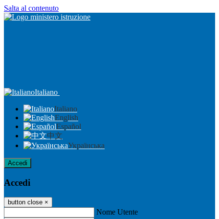
Salta al contenuto
Italiano
Italiano
English
Español
中文
Українська
Accedi
Accedi
button close
×
Nome Utente