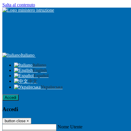
Salta al contenuto
Italiano
Italiano
English
Español
中文
Українська
Accedi
Accedi
button close
×
Nome Utente