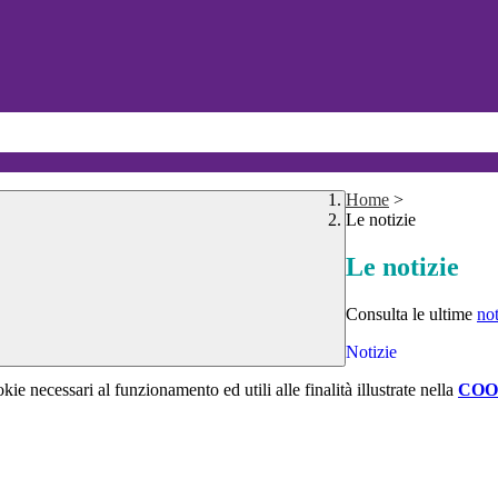
Home
>
Le notizie
Le notizie
Consulta le ultime
no
Notizie
kie necessari al funzionamento ed utili alle finalità illustrate nella
COO