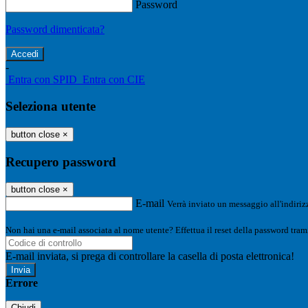
Password
Password dimenticata?
-
Entra con SPID
Entra con CIE
Seleziona utente
button close
×
Recupero password
button close
×
E-mail
Verrà inviato un messaggio all'indirizz
Non hai una e-mail associata al nome utente? Effettua il reset della password tram
E-mail inviata, si prega di controllare la casella di posta elettronica!
Errore
Chiudi