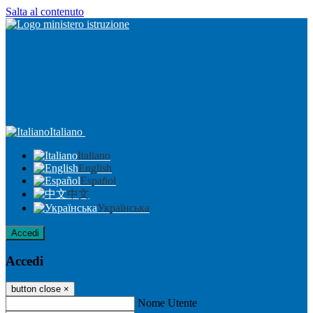
Salta al contenuto
Italiano
Italiano
English
Español
中文
Українська
Accedi
Accedi
button close
×
Nome Utente