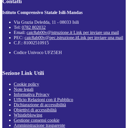
Contatti
Istituto Comprensivo Statale Isili-Mandas
Via Grazia Deledda, 11 - 08033 Isili
Tel:
0782 802032
Email:
caic8ab00v@istruzione.it
Link per inviare una mail
PEC:
caic8ab00v@pec.istruzione.it
Link per inviare una mail
C.F.: 81002510915
Codice Univoco UFZ5EH
Sezione Link Utili
Cookie policy
Note legali
Informativa Privacy
Ufficio Relazioni con il Pubblico
Dichiarazione di accessibilità
Obiettivi di accessibilità
Whistleblowing
Gestione consensi cookie
Amministrazione trasparente