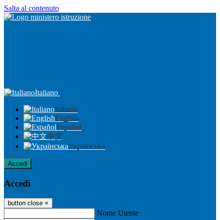
Salta al contenuto
Italiano
Italiano
English
Español
中文
Українська
Accedi
Accedi
button close
×
Nome Utente