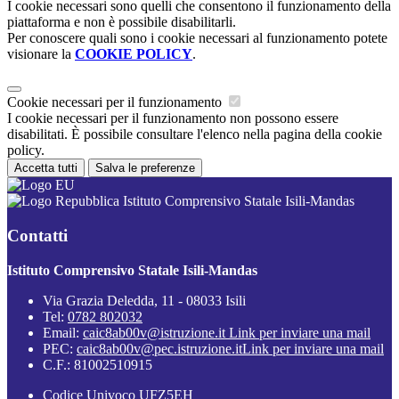
I cookie necessari sono quelli che consentono il funzionamento della
piattaforma e non è possibile disabilitarli.
Per conoscere quali sono i cookie necessari al funzionamento potete
visionare la
COOKIE POLICY
.
Cookie necessari per il funzionamento
I cookie necessari per il funzionamento non possono essere
disabilitati. È possibile consultare l'elenco nella pagina della cookie
policy.
Accetta tutti
Salva le preferenze
Istituto Comprensivo Statale Isili-Mandas
Contatti
Istituto Comprensivo Statale Isili-Mandas
Via Grazia Deledda, 11 - 08033 Isili
Tel:
0782 802032
Email:
caic8ab00v@istruzione.it
Link per inviare una mail
PEC:
caic8ab00v@pec.istruzione.it
Link per inviare una mail
C.F.: 81002510915
Codice Univoco UFZ5EH