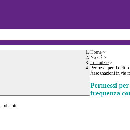
Home
>
Novità
>
Le notizie
>
Permessi per il diritto
Assegnazioni in via r
Permessi per 
frequenza cor
abilitanti.