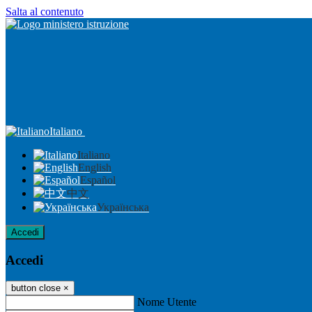
Salta al contenuto
Italiano
Italiano
English
Español
中文
Українська
Accedi
Accedi
button close
×
Nome Utente