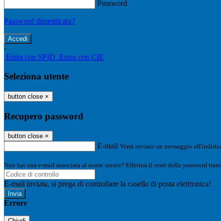
Password
Password dimenticata?
-
Entra con SPID
Entra con CIE
Seleziona utente
button close
×
Recupero password
button close
×
E-mail
Verrà inviato un messaggio all'indirizz
Non hai una e-mail associata al nome utente? Effettua il reset della password tram
E-mail inviata, si prega di controllare la casella di posta elettronica!
Errore
Chiudi