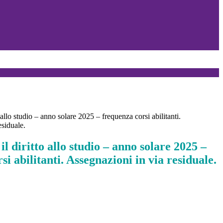
 allo studio – anno solare 2025 – frequenza corsi abilitanti.
esiduale.
il diritto allo studio – anno solare 2025 –
si abilitanti. Assegnazioni in via residuale.