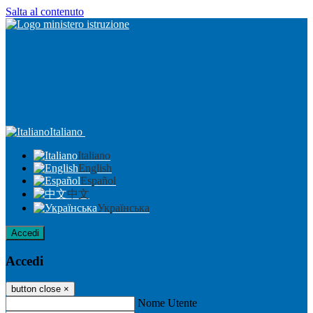
Salta al contenuto
Italiano
Italiano
English
Español
中文
Українська
Accedi
Accedi
button close
×
Nome Utente