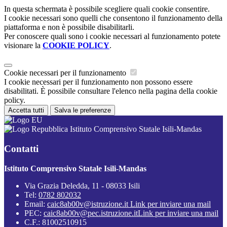
In questa schermata è possibile scegliere quali cookie consentire.
I cookie necessari sono quelli che consentono il funzionamento della
piattaforma e non è possibile disabilitarli.
Per conoscere quali sono i cookie necessari al funzionamento potete
visionare la
COOKIE POLICY
.
Cookie necessari per il funzionamento
I cookie necessari per il funzionamento non possono essere
disabilitati. È possibile consultare l'elenco nella pagina della cookie
policy.
Accetta tutti
Salva le preferenze
Istituto Comprensivo Statale Isili-Mandas
Contatti
Istituto Comprensivo Statale Isili-Mandas
Via Grazia Deledda, 11 - 08033 Isili
Tel:
0782 802032
Email:
caic8ab00v@istruzione.it
Link per inviare una mail
PEC:
caic8ab00v@pec.istruzione.it
Link per inviare una mail
C.F.: 81002510915