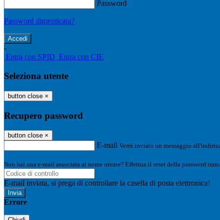
Password
Password dimenticata?
-
Entra con SPID
Entra con CIE
Seleziona utente
button close
×
Recupero password
button close
×
E-mail
Verrà inviato un messaggio all'indirizz
Non hai una e-mail associata al nome utente? Effettua il reset della password tram
E-mail inviata, si prega di controllare la casella di posta elettronica!
Errore
Chiudi