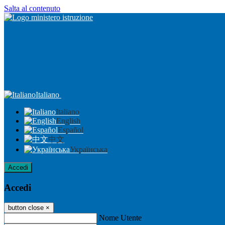
Salta al contenuto
Italiano
Italiano
English
Español
中文
Українська
Accedi
Accedi
button close
×
Nome Utente