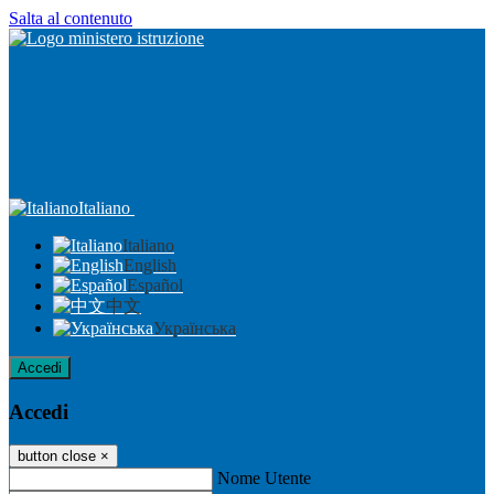
Salta al contenuto
Italiano
Italiano
English
Español
中文
Українська
Accedi
Accedi
button close
×
Nome Utente