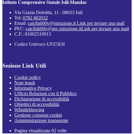
Istituto Comprensivo Statale Isili-Mandas
Via Grazia Deledda, 11 - 08033 Isili
Tel:
0782 802032
Email:
caic8ab00v@istruzione.it
Link per inviare una mail
PEC:
caic8ab00v@pec.istruzione.it
Link per inviare una mail
C.F.: 81002510915
Codice Univoco UFZ5EH
Sezione Link Utili
Cookie policy
Note legali
Informativa Privacy
Ufficio Relazioni con il Pubblico
Dichiarazione di accessibilità
Obiettivi di accessibilità
Whistleblowing
Gestione consensi cookie
Amministrazione trasparente
Pagina visualizzata
92
volte