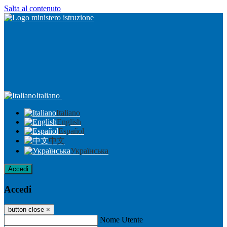
Salta al contenuto
Italiano
Italiano
English
Español
中文
Українська
Accedi
Accedi
button close
×
Nome Utente