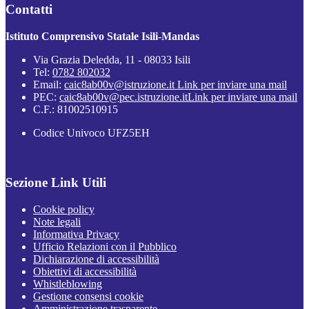
Contatti
Istituto Comprensivo Statale Isili-Mandas
Via Grazia Deledda, 11 - 08033 Isili
Tel:
0782 802032
Email:
caic8ab00v@istruzione.it
Link per inviare una mail
PEC:
caic8ab00v@pec.istruzione.it
Link per inviare una mail
C.F.: 81002510915
Codice Univoco UFZ5EH
Sezione Link Utili
Cookie policy
Note legali
Informativa Privacy
Ufficio Relazioni con il Pubblico
Dichiarazione di accessibilità
Obiettivi di accessibilità
Whistleblowing
Gestione consensi cookie
Amministrazione trasparente