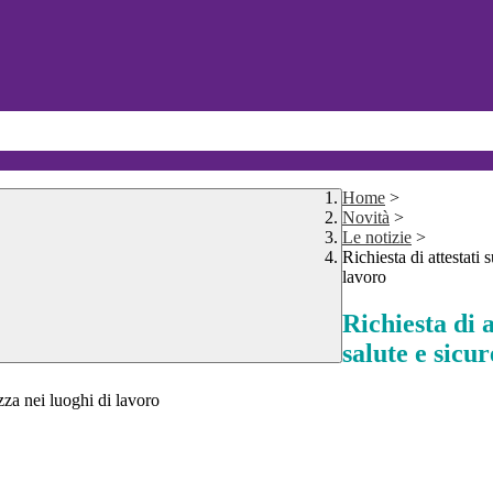
Home
>
Novità
>
Le notizie
>
Richiesta di attestati 
lavoro
Richiesta di a
salute e sicu
ezza nei luoghi di lavoro