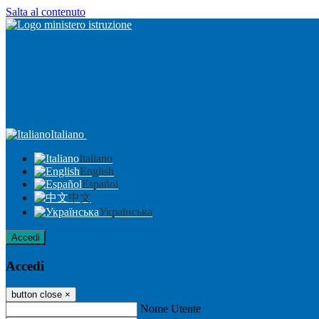
Salta al contenuto
Italiano
Italiano
English
Español
中文
Українська
Accedi
Accedi
button close
×
Nome Utente