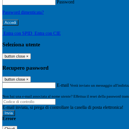
Password
Password dimenticata?
-
Entra con SPID
Entra con CIE
Seleziona utente
button close
×
Recupero password
button close
×
E-mail
Verrà inviato un messaggio all'indirizz
Non hai una e-mail associata al nome utente? Effettua il reset della password tram
E-mail inviata, si prega di controllare la casella di posta elettronica!
Errore
Chiudi