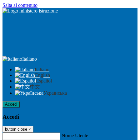
Salta al contenuto
Italiano
Italiano
English
Español
中文
Українська
Accedi
Accedi
button close
×
Nome Utente