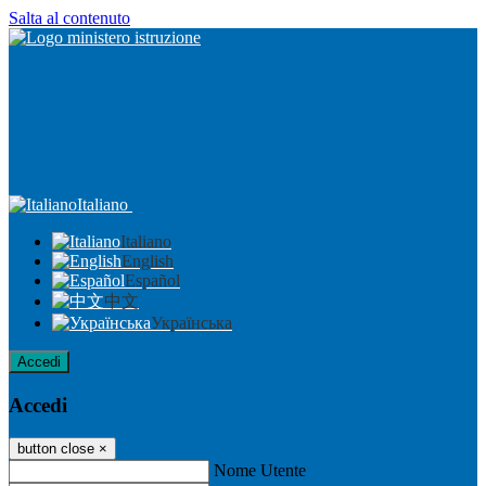
Salta al contenuto
Italiano
Italiano
English
Español
中文
Українська
Accedi
Accedi
button close
×
Nome Utente