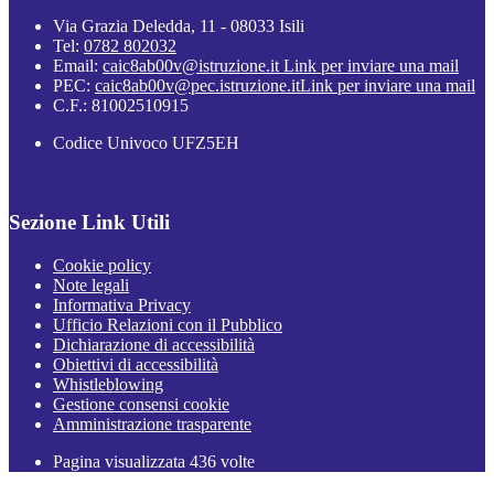
Via Grazia Deledda, 11 - 08033 Isili
Tel:
0782 802032
Email:
caic8ab00v@istruzione.it
Link per inviare una mail
PEC:
caic8ab00v@pec.istruzione.it
Link per inviare una mail
C.F.: 81002510915
Codice Univoco UFZ5EH
Sezione Link Utili
Cookie policy
Note legali
Informativa Privacy
Ufficio Relazioni con il Pubblico
Dichiarazione di accessibilità
Obiettivi di accessibilità
Whistleblowing
Gestione consensi cookie
Amministrazione trasparente
Pagina visualizzata
436
volte