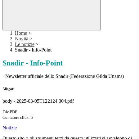
Home
>
Novità
>
Le notizie
>
Snadir - Info-Point
Snadir - Info-Point
- Newsletter ufficiale dello Snadir (Federazione Gilda Unams)
Allegati
body - 2025-03-05T122124.304.pdf
File PDF
Contatore click: 5
Notizie
Questo sito o gli strumenti terzi da questo utilizzati si avvalgono di