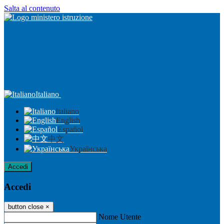
Salta al contenuto
Italiano
Italiano
English
Español
中文
Українська
Accedi
Accedi
button close
×
Nome Utente