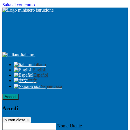
Salta al contenuto
Italiano
Italiano
English
Español
中文
Українська
Accedi
Accedi
button close
×
Nome Utente