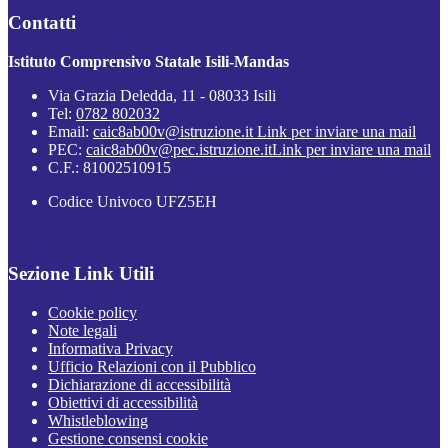
Contatti
Istituto Comprensivo Statale Isili-Mandas
Via Grazia Deledda, 11 - 08033 Isili
Tel:
0782 802032
Email:
caic8ab00v@istruzione.it
Link per inviare una mail
PEC:
caic8ab00v@pec.istruzione.it
Link per inviare una mail
C.F.: 81002510915
Codice Univoco UFZ5EH
Sezione Link Utili
Cookie policy
Note legali
Informativa Privacy
Ufficio Relazioni con il Pubblico
Dichiarazione di accessibilità
Obiettivi di accessibilità
Whistleblowing
Gestione consensi cookie