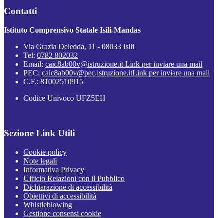
Contatti
Istituto Comprensivo Statale Isili-Mandas
Via Grazia Deledda, 11 - 08033 Isili
Tel:
0782 802032
Email:
caic8ab00v@istruzione.it
Link per inviare una mail
PEC:
caic8ab00v@pec.istruzione.it
Link per inviare una mail
C.F.: 81002510915
Codice Univoco UFZ5EH
Sezione Link Utili
Cookie policy
Note legali
Informativa Privacy
Ufficio Relazioni con il Pubblico
Dichiarazione di accessibilità
Obiettivi di accessibilità
Whistleblowing
Gestione consensi cookie