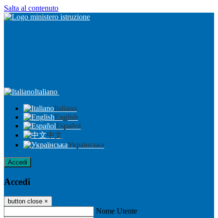
Salta al contenuto
Italiano
Italiano
English
Español
中文
Українська
Accedi
Accedi
button close
×
Nome Utente