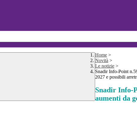
Home
>
Novità
>
Le notizie
>
Snadir Info-Point n.
2027 e possibili arret
Snadir Info-
aumenti da ge