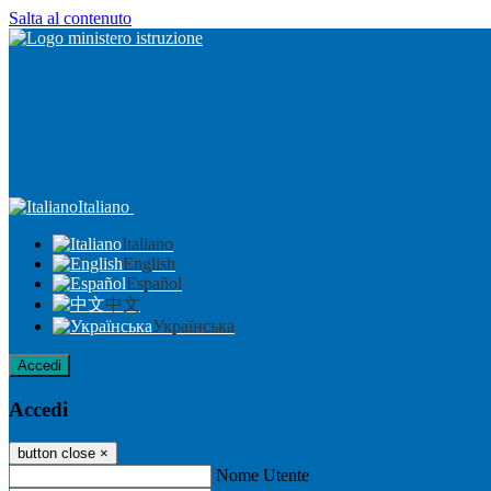
Salta al contenuto
Italiano
Italiano
English
Español
中文
Українська
Accedi
Accedi
button close
×
Nome Utente