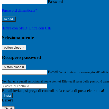
Password
Password dimenticata?
-
Entra con SPID
Entra con CIE
Seleziona utente
button close
×
Recupero password
button close
×
E-mail
Verrà inviato un messaggio all'indirizz
Non hai una e-mail associata al nome utente? Effettua il reset della password tram
E-mail inviata, si prega di controllare la casella di posta elettronica!
Errore
Chiudi